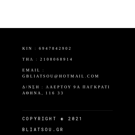
KIN :
6947842902
TΗΛ :
2108068914
EMAIL :
GBLIATSOU@HOTMAIL.COM
Δ/ΝΣΗ :
ΛΑΈΡΤΟΥ 9Α ΠΑΓΚΡΆΤΙ
ΑΘΉΝΑ, 116 33
COPYRIGHT © 2021
BLIATSOU.GR