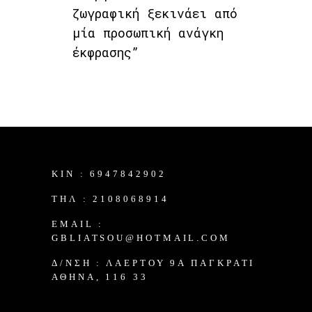
ζωγραφική ξεκινάει από
μία προσωπική ανάγκη
έκφρασης”
KIN :
6947842902
TΗΛ :
2108068914
EMAIL :
GBLIATSOU@HOTMAIL.COM
Δ/ΝΣΗ :
ΛΑΈΡΤΟΥ 9Α ΠΑΓΚΡΆΤΙ
ΑΘΉΝΑ, 116 33