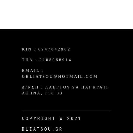
KIN :
6947842902
TΗΛ :
2108068914
EMAIL :
GBLIATSOU@HOTMAIL.COM
Δ/ΝΣΗ :
ΛΑΈΡΤΟΥ 9Α ΠΑΓΚΡΆΤΙ
ΑΘΉΝΑ, 116 33
COPYRIGHT © 2021
BLIATSOU.GR