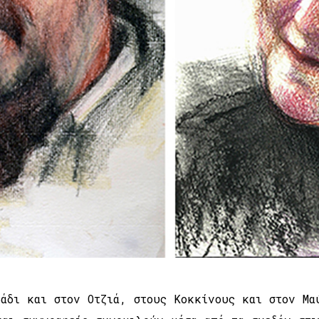
άδι και στον Οτζιά, στους Κοκκίνους και στον Μα