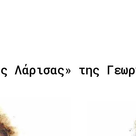
ης Λάρισας» της Γεωρ