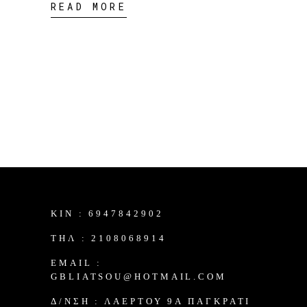
READ MORE
KIN :
6947842902
TΗΛ :
2108068914
EMAIL :
GBLIATSOU@HOTMAIL.COM
Δ/ΝΣΗ :
ΛΑΈΡΤΟΥ 9Α ΠΑΓΚΡΆΤΙ