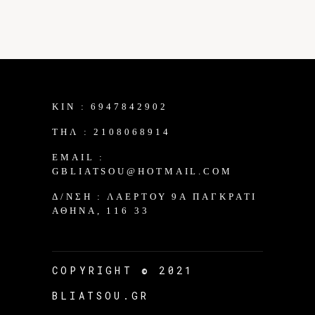
KIN :
6947842902
TΗΛ :
2108068914
EMAIL :
GBLIATSOU@HOTMAIL.COM
Δ/ΝΣΗ :
ΛΑΈΡΤΟΥ 9Α ΠΑΓΚΡΆΤΙ
ΑΘΉΝΑ, 116 33
COPYRIGHT © 2021
BLIATSOU.GR